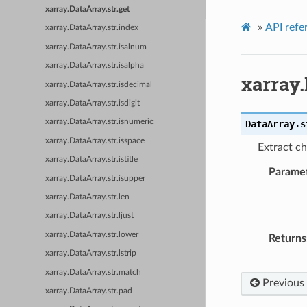
xarray.DataArray.str.get
»
API refe
xarray.DataArray.str.index
xarray.DataArray.str.isalnum
xarray.DataArray.str.isalpha
xarray.
xarray.DataArray.str.isdecimal
xarray.DataArray.str.isdigit
xarray.DataArray.str.isnumeric
DataArray.s
xarray.DataArray.str.isspace
Extract c
xarray.DataArray.str.istitle
Parame
xarray.DataArray.str.isupper
xarray.DataArray.str.len
xarray.DataArray.str.ljust
xarray.DataArray.str.lower
Returns
xarray.DataArray.str.lstrip
xarray.DataArray.str.match
Previous
xarray.DataArray.str.pad