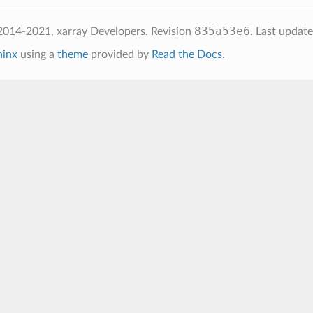
835a53e6
2014-2021, xarray Developers.
Revision
.
Last updat
hinx
using a
theme
provided by
Read the Docs
.