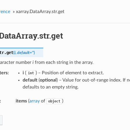
rence
»
xarray.DataArray.str.get
DataArray.str.get
tr.
get
(
i
,
default
=
''
)
haracter number
i
from each string in the array.
ters
i
(
) – Position of element to extract.
int
default
(
optional
) – Value for out-of-range index. If 
defaults to an empty string.
items
(
array
of
)
object