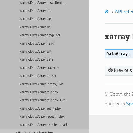
xarray.DataArray.__setitem__
xarray.DataArray.loc
»
API refe
xarray.DataArray.isel
xarray.DataArray.sel
xarray
xarray.DataArray.drop_sel
xarray.DataArray.head
xarray.DataArray.tail
DataArray.
_
xarray.DataArray.thin
xarray.DataArray.squeeze
Previous
xarray.DataArray.interp
xarray.DataArray.interp_like
xarray.DataArray.reindex
© Copyright 
xarray.DataArray.reindex_like
Built with
Sp
xarray.DataArray.set_index
xarray.DataArray.reset_index
xarray.DataArray.reorder_levels