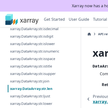
Xarray now has a h
xarray.DataArray.str.index
xarray.DataArray.str.isalnum
Get Started
User Guide
Tutorial
xarray.DataArray.str.isalpha
xarray.DataArray.str.isdecimal
API r
xarray.DataArray.str.isdigit
xarray.DataArray.str.islower
xar
xarray.DataArray.str.isnumeric
xarray.DataArray.str.isspace
xarray.DataArray.str.istitle
DataAr
Comp
xarray.DataArray.str.isupper
xarray.DataArray.str.join
Re
xarray.DataArray.str.len
Previou
xarray.DataArray.str.ljust
xarray.
xarray.DataArray.str.lower