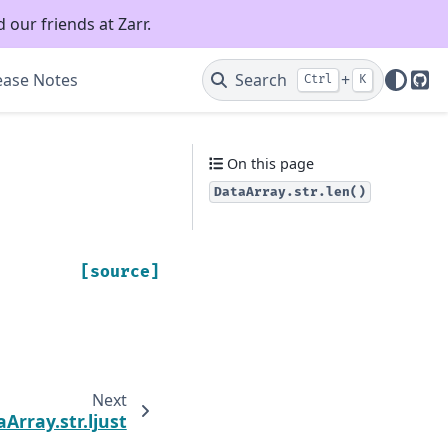
 our friends at Zarr.
ease Notes
Search
+
Ctrl
K
Git
On this page
DataArray.str.len()
[source]
Next
Array.str.ljust