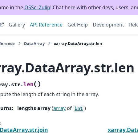
ome in the
OSSci Zulip
! Chat here with other devs, users, and
Gallery
API Reference
Get Help
Development
Rel
eference
DataArray
xarray.DataArray.str.len
ray.DataArray.str.len
(
)
len
ray.str.
ute the length of each string in the array.
turns
:
lengths array
(
array
of
)
int
s
DataArray.str.join
xarray.Data